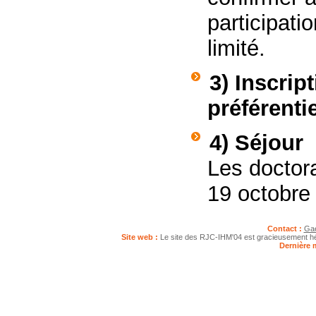
participati
limité.
3) Inscrip
préférentie
4) Séjour
Les doctor
19 octobre 
Contact :
Gae
Site web :
Le site des RJC-IHM'04 est gracieusement hé
Dernière 