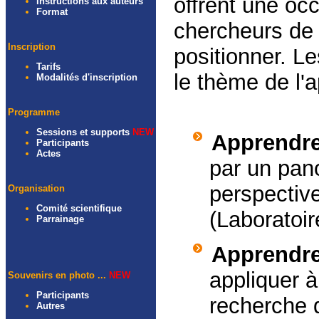
offrent une oc
Instructions aux auteurs
Format
chercheurs de 
Inscription
positionner. L
Tarifs
le thème de l'
Modalités d'inscription
Programme
Sessions
et supports
NEW
Apprendre
Participants
Actes
par un pan
perspectiv
Organisation
Comité scientifique
(Laboratoi
Parrainage
Apprendre 
appliquer 
Souvenirs en photo ...
NEW
Participants
recherche 
Autres