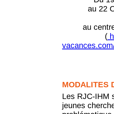
au 22 O
au cent
(
h
vacances.com/
MODALITES D
Les RJC-IHM so
jeunes cherche