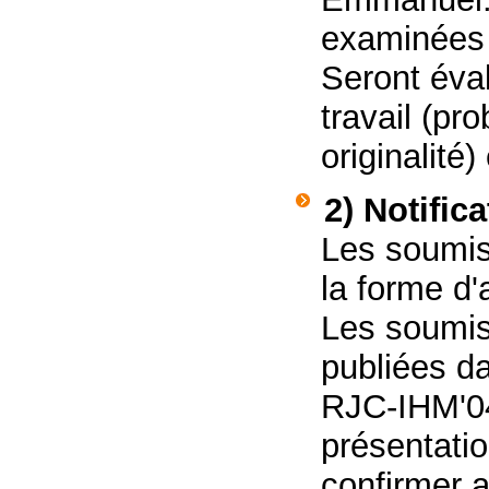
examinées 
Seront éva
travail (pr
originalité)
2) Notific
Les soumis
la forme d'
Les soumis
publiées d
RJC-IHM'04 
présentatio
confirmer a