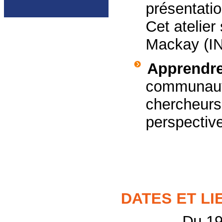
présentatio
Cet atelie
Mackay (INR
Apprendre
communauté
chercheurs
perspective
DATES ET LI
Du 19