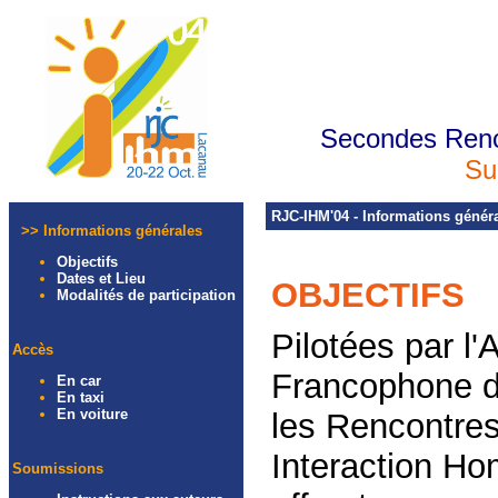
Secondes Renc
Su
RJC-IHM'04 - Informations génér
>> Informations générales
Objectifs
Dates et Lieu
OBJECTIFS
Modalités de participation
Pilotées par l
Accès
Francophone d
En car
En taxi
En voiture
les Rencontre
Interaction 
Soumissions